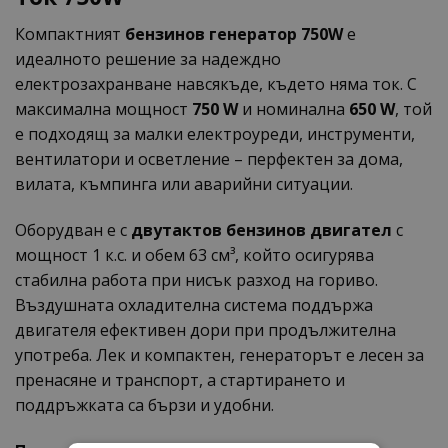
Компактният
бензинов генератор 750W
е
идеалното решение за надеждно
електрозахранване навсякъде, където няма ток. С
максимална мощност
750 W
и номинална
650 W
, той
е подходящ за малки електроуреди, инструменти,
вентилатори и осветление – перфектен за дома,
вилата, къмпинга или аварийни ситуации.
Оборудван е с
двутактов бензинов двигател
с
мощност 1 к.с. и обем 63 см³, който осигурява
стабилна работа при нисък разход на гориво.
Въздушната охладителна система поддържа
двигателя ефективен дори при продължителна
употреба. Лек и компактен, генераторът е лесен за
пренасяне и транспорт, а стартирането и
поддръжката са бързи и удобни.