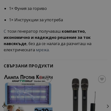
1× Фуния за гориво
1× Инструкции за употреба
С
този генератор получаваш
компактно,
икономично и надеждно решение за ток
навсякъде
, без да се налага да разчиташ на
електрическата
мрежа.
СВЪРЗАНИ ПРОДУКТИ
Add to
Add to
wishlist
wishlist