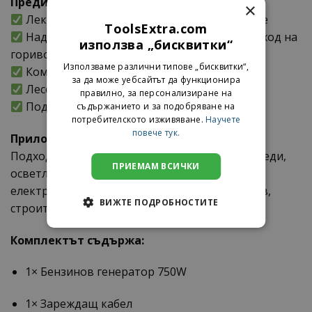
Предимства:
×
Лек и преносим – удобен за всяко пътуване
ToolsExtra.com
Надежден двутактов двигател с нисък разход на
използва „бисквитки“
гориво
Използваме различни типове „бисквитки“,
Компактен дизайн с висока ефективност
за да може уебсайтът да функционира
Лесен старт и поддръжка
правилно, за персонализиране на
Подходящ за продължителна работа
съдържанието и за подобряване на
потребителското изживяване.
Научете
повече тук.
Приложение:
Подходящ за захранване на малки електроуреди,
ПРИЕМАМ ВСИЧКИ
осветление, вентилатори, инструменти и
електроника при пътуване, къмпинг, риболов,
ВИЖТЕ ПОДРОБНОСТИТЕ
строителни обекти или аварийни ситуации.
Комплектът съдържа:
1× Бензинов генератор 750W
1× Зареждащ кабел