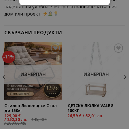
надеждна и удобна електрозахранване за вашия
дом или проект.
СВЪРЗАНИ ПРОДУКТИ
-11%
Add to
Add to
wishlist
wishlist
ИЗЧЕРПАН
ИЗЧЕРПАН
Стилен Люлеещ се Стол
ДЕТСКА ЛЮЛКА VALBG
до 150кг
100КГ
129,00
€
26,59
€
/ 52,01 лв.
/ 252,30 лв.
145,00
€
/ 283,60 лв.