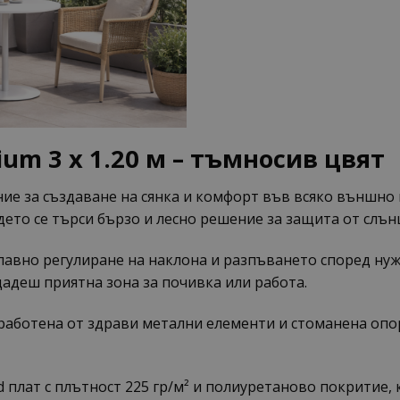
um 3 x 1.20 м – тъмносив цвят
ие за създаване на сянка и комфорт във всяко външно 
дето се търси бързо и лесно решение за защита от слън
лавно регулиране на наклона и разпъването според нуж
дадеш приятна зона за почивка или работа.
зработена от здрави метални елементи и стоманена опо
 плат с плътност 225 гр/м² и полиуретаново покритие,