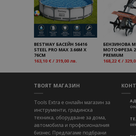
Add to
wishlist
BESTWAY БАСЕЙН 56416
БЕНЗИНОВА 
STEEL PRO MAX 3.66M X
МОТОФРЕЗА 2
76CM
PREMIUM
163,10
€
/ 319,00 лв.
168,22
€
/ 329,0
ТВОЯТ МАГАЗИН
КОН
АД
Tools Extra е онлайн магазин за
ОН
инструменти, градинска
техника, оборудване за дома,
ТЕ
автомобила и професионалния
089
бизнес. Предлагаме подбрани