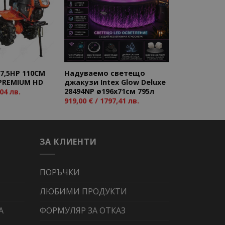
Add to
Add to
wishlist
wishlist
,5HP 110CM
Надуваемо светещо
 PREMIUM HD
джакузи Intex Glow Deluxe
28494NP ø196х71см 795л
04 лв.
919,00
€
/ 1797,41 лв.
ЗА КЛИЕНТИ
ПОРЪЧКИ
ЛЮБИМИ ПРОДУКТИ
А
ФОРМУЛЯР ЗА ОТКАЗ