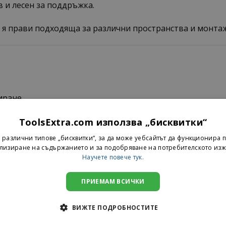
 и лесен за поддръжка.
о я прави подходяща за различни пространства и монта
иране
ToolsExtra.com използва „бисквитки“
 различни типове „бисквитки“, за да може уебсайтът да функционира п
лизиране на съдържанието и за подобряване на потребителското изж
Научете повече тук.
ПРИЕМАМ ВСИЧКИ
 покритие
я
ВИЖТЕ ПОДРОБНОСТИТЕ