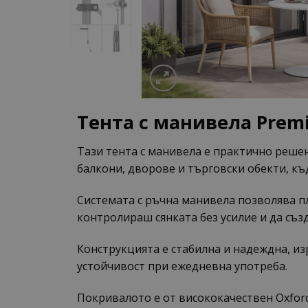
Тента с манивела Premi
Тази тента с манивела е практично решен
балкони, дворове и търговски обекти, къ
Системата с ръчна манивела позволява п
контролираш сянката без усилие и да съз
Конструкцията е стабилна и надеждна, и
устойчивост при ежедневна употреба.
Покривалото е от висококачествен Oxford