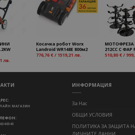
Add to
Add to
wishlist
wishlist
МИНИ
Косачка робот Worx
МОТОФРЕЗА 7
.2KW
Landroid WR148E 800м2
212CC С ФАР
776,76
€
/ 1519,21 лв.
510,80
€
/ 999,
1 лв.
ТАКТИ
ИНФОРМАЦИЯ
РЕС:
За Нас
ЛАЙН МАГАЗИН
ОБЩИ УСЛОВИЯ
ЛЕФОН:
6340343
ПОЛИТИКА ЗА ЗАЩИТА Н
ЛИЧНИТЕ ДАННИ