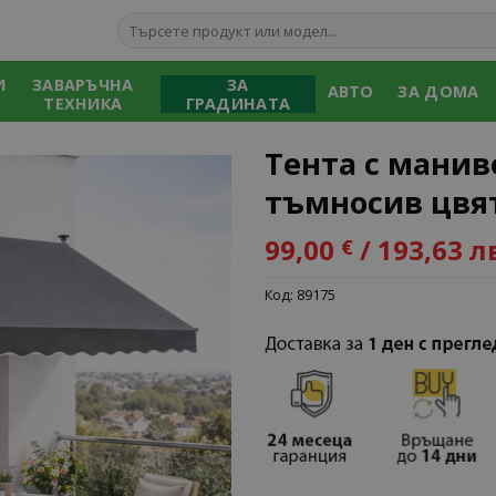
Търсене
за:
И
ЗАВАРЪЧНА
ЗА
АВТО
ЗА ДОМА
ТЕХНИКА
ГРАДИНАТА
Тента с маниве
тъмносив цвя
99,00
/ 193,63 л
€
Add to
wishlist
Код:
89175