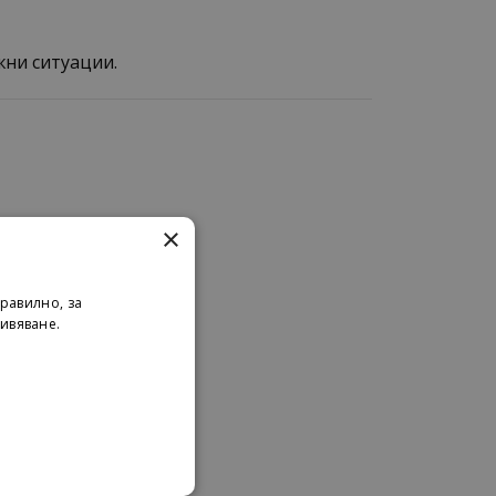
жни ситуации.
×
равилно, за
ивяване.