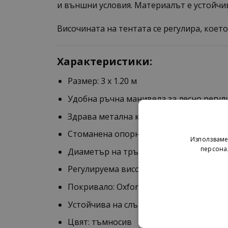
и външни условия. Материалът е устойчив
Височината на тентата се регулира, коет
Характеристики:
Размер: 3 x 1.20 м
Удобна ръчна манивела за лесно регул
Здрава метална конструкция
Стоманена опорна тръба
Използваме
персона
Диаметър на тръбата: 25 мм
Регулируема височина: от 227 до 317 см
Покривало: Oxford плат 225 гр/м² с PU
Устойчива на слънце и външни услови
Цвят: тъмносив