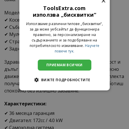
×
ToolsExtra.com
Моделът разполага с 5 практични функции:
използва „бисквитки“
✔ Косене
Използваме различни типове „бисквитки“,
✔ Събиране в кош 65L
за да може уебсайтът да функционира
✔ Мулчиране
правилно, за персонализиране на
съдържанието и за подобряване на
✔ Странично изхвърляне
потребителското изживяване.
Научете
✔ Задно изхвърляне
повече тук.
Здравият стоманен корпус осигурява стабилност и
ПРИЕМАМ ВСИЧКИ
дълъг живот, а големите колела помагат за лесно
движение дори върху неравни терени. В комплекта
ВИЖТЕ ПОДРОБНОСТИТЕ
получаваш и резервен нож подарък, за да работиш
спокойно без излишно забавяне.
Характеристики:
✔ 36 месеца гаранция
✔ Двигател: 172cc / 4.0 kW
✔ Самоходна система