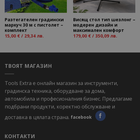
Разтегателен градински
Висящ стол тип шезлонг –
маркуч 30 м с пистолет –
модерен дизайн и
комплект
максимален комфорт
15,00
€
/ 29,34 лв.
179,00
€
/ 350,09 лв.
ТВОЯТ МАГАЗИН
Tools Extra е онлайн магазин за инструменти,
градинска техника, оборудване за дома,
автомобила и професионалния бизнес. Предлагаме
подбрани продукти, коректно обслужване и
доставка в цялата страна.
facebook
КОНТАКТИ