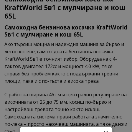
KraftWorld 5в1 с мулчиране и кош
65L
Самоходна бензинова косачка KraftWorld
5в1 с мулчиране и кош 65L
Ако търсиш мощна и надеждна машина за бързо и
лесно косене, самоходната бензинова косачка
KraftWorld 5в1 е точният избор. Оборудвана с 4-
тактов двигател 172cc и мощност 4.0 kW, тя се
справя без проблем както с поддържани тревни
площи, така и с по-гъста и висока трева.
С работна ширина 46 см и централно регулиране на
височината от 25 до 75 мм, косиш по-бързо и
настройваш тревата точно както искаш.
Самоходната система прави работата значително
по-лека – просто насочваш машината, а тя се движи
сама.