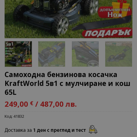
Самоходна бензинова косачка
KraftWorld 5в1 с мулчиране и кош
65L
249,00
/ 487,00 лв.
€
Код:
41832