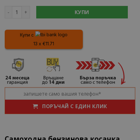
количество за Самоходна бензинова косачка KraftWorl
КУПИ
Купи с
13 x €11.71
ПОРЪЧАЙ С ЕДИН КЛИК
Самоходна бензинова косачка