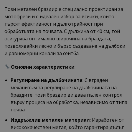
Този метален браздир е специално проектиран за
мотофрези и е идеален избор за всички, които
търсят ефективност и дълготрайност при
обработката на почвата. С дължина от 40 см, той
осигурява оптимално широчина на браздата,
позволявайки лесно и бързо създаване на дълбоки
и равномерни канали за сеитба.
Основни характеристики
:
Регулиране на дълбочината
: С вграден
механизъм за регулиране на дълбочината на
браздите, този браздир ви дава пълен контрол
върху процеса на обработка, независимо от типа
почва.
Издръжлив метален материал
: Изработен от
висококачествен метал, който гарантира дълъг