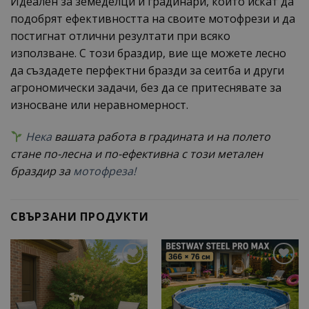
Идеален за земеделци и градинари, които искат да
подобрят ефективността на своите мотофрези и да
постигнат отлични резултати при всяко
използване. С този браздир, вие ще можете лесно
да създадете перфектни бразди за сеитба и други
агрономически задачи, без да се притеснявате за
износване или неравномерност.
Нека
вашата работа в градината и на полето
стане по-лесна и по-ефективна с този метален
браздир за
мотофреза!
СВЪРЗАНИ ПРОДУКТИ
Add to
Add to
wishlist
wishlist