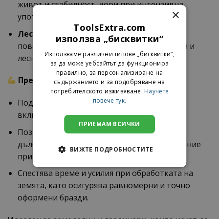
живот и стабилност, дори при интензивна
×
употреба.
ToolsExtra.com
Лесна инсталация
: Приспособява се към
използва „бисквитки“
повечето мотофрези, като осигурява бърза и
Използваме различни типове „бисквитки“,
лесна монтажна процедура.
за да може уебсайтът да функционира
правилно, за персонализиране на
Предимства
:
съдържанието и за подобряване на
потребителското изживяване.
Научете
повече тук.
Подходящ за различни видове почви,
включително твърди и каменисти терени.
ПРИЕМАМ ВСИЧКИ
Позволява прецизно регулиране на
дълбочината, което е от съществено значение
ВИЖТЕ ПОДРОБНОСТИТЕ
при различни агрономически нужди.
Спестява време и усилия при обработката на
земята, като осигурява равномерни и точно
оформени бразди.