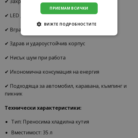
✔ Захранване от 12V, 24V и 220V
ПРИЕМАМ ВСИЧКИ
✔ LED дисплей за лесно управление
ВИЖТЕ ПОДРОБНОСТИТЕ
✔ Вградени колела и удобни дръжки
✔ Здрав и удароустойчив корпус
✔ Нисък шум при работа
✔ Икономична консумация на енергия
✔ Подходяща за автомобил, каравана, къмпинг и
пикник
Технически характеристики:
Тип: Преносима хладилна кутия
Вместимост: 35 л