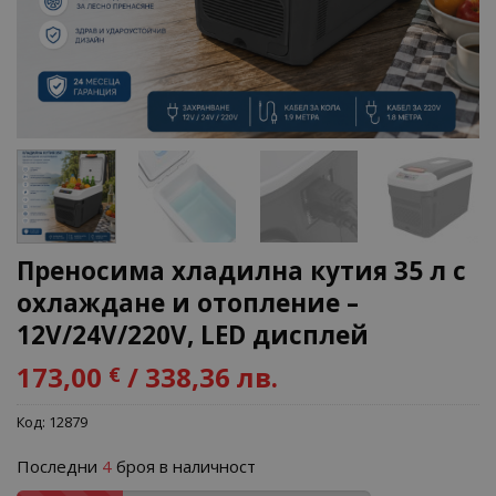
Преносима хладилна кутия 35 л с
охлаждане и отопление –
12V/24V/220V, LED дисплей
173,00
/ 338,36 лв.
€
Код:
12879
Последни
4
броя в наличност