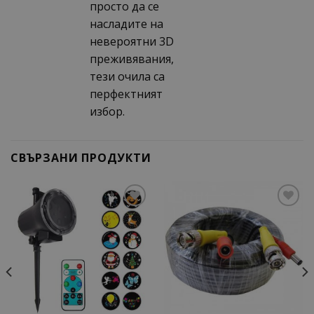
просто да се
насладите на
невероятни 3D
преживявания,
тези очила са
перфектният
избор.
СВЪРЗАНИ ПРОДУКТИ
Add to
Add to
wishlist
wishlist