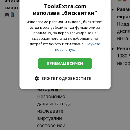
очила за
видеоклипове.
Спецификации:
ToolsExtra.com
смартфони
Съвместими с
Разм
използва „бисквитки“
устройства с
екра
Използваме различни типове „бисквитки“,
екрани от 3,5″
Подд
за да може уебсайтът да функционира
до 6″, те ви
диспл
правилно, за персонализиране на
предлагат
инча
съдържанието и за подобряване на
потребителското изживяване.
Научете
кристално
Резо
повече тук.
чисто
1080P
качество на
наго
ПРИЕМАМ ВСИЧКИ
картината с
резолюция
ВИЖТЕ ПОДРОБНОСТИТЕ
1080P и
нагоре! 🖥
Независимо
дали искате да
изследвате
виртуални
светове или