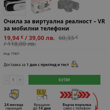
Очила за виртуална реалност – VR
за мобилни телефони
19,94
/ 39,00 лв.
60,33
€
€
/ 118,00 лв.
Код:
77431
количество за Очила за виртуална реалност - VR за м
КУПИ