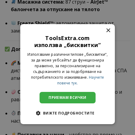
Масажна система:
87 струи –
AirJet™
балончета за отпускане на тялото
Freeze Shield™:
автоматична защита от
×
замръзване при ниски температури
ToolsExtra.com
използва „бисквитки“
Допълнителни предимства:
Използваме различни типове „бисквитки“,
за да може уебсайтът да функционира
Многоцветно LED осветление
с
правилно, за персонализиране на
дистанционно управление – създава уютна СПА
съдържанието и за подобряване на
потребителското изживяване.
Научете
атмосфера
повече тук.
ChemConnect™ дозатор
за автоматично и
ПРИЕМАМ ВСИЧКИ
равномерно подаване на хлор
Програмен таймер
– възможност за
ВИЖТЕ ПОДРОБНОСТИТЕ
настройка до 40 дни напред
Поставки за чаши
– удобство по време на