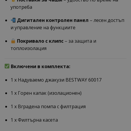
употреба
Дигитален контролен панел
– лесен достъп
и управление на функциите
Покривало с клипс
– за защита и
топлоизолация
Включени в комплекта:
1 x Надуваемо джакузи BESTWAY 60017
1 x Горен капак (изолационен)
1 x Вградена помпа с филтрация
1 x Филтърна касета