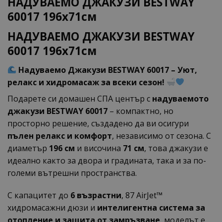
НАДУВАЕМО ДЖАКУЗИ BESTWAY
60017 196x71cм
НАДУВАЕМО ДЖАКУЗИ BESTWAY
60017 196x71cм
Надуваемо Джакузи BESTWAY 60017 – Уют,
релакс и хидромасаж за всеки сезон!
Подарете си домашен СПА център с
надуваемото
джакузи BESTWAY 60017
– компактно, но
просторно решение, създадено да ви осигури
пълен релакс и комфорт
, независимо от сезона. С
диаметър
196 см
и височина
71 см
, това джакузи е
идеално както за двора и градината, така и за по-
големи вътрешни пространства.
С капацитет до
6 възрастни
, 87 AirJet™
хидромасажни дюзи и
интелигентна система за
отопление и защита от замръзване
, моделът е