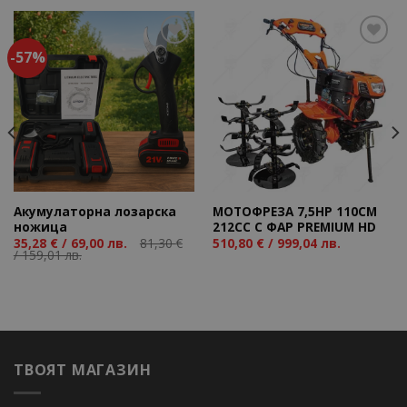
-57%
Add to
Add to
wishlist
wishlist
Акумулаторна лозарска
МОТОФРЕЗА 7,5HP 110CM
ножица
212CC С ФАР PREMIUM HD
35,28
€
/ 69,00 лв.
81,30
€
510,80
€
/ 999,04 лв.
/ 159,01 лв.
ТВОЯТ МАГАЗИН