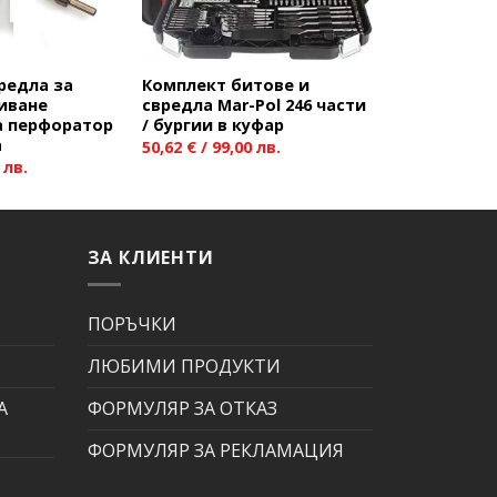
редла за
Комплект битове и
иване
свредла Mar-Pol 246 части
за перфоратор
/ бургии в куфар
а
50,62
€
/ 99,00 лв.
 лв.
ЗА КЛИЕНТИ
ПОРЪЧКИ
ЛЮБИМИ ПРОДУКТИ
А
ФОРМУЛЯР ЗА ОТКАЗ
ФОРМУЛЯР ЗА РЕКЛАМАЦИЯ