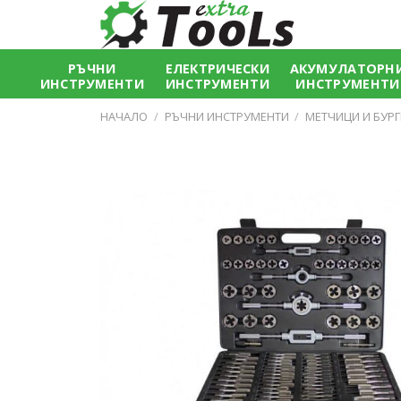
Skip
to
content
РЪЧНИ
ЕЛЕКТРИЧЕСКИ
АКУМУЛАТОРН
ИНСТРУМЕНТИ
ИНСТРУМЕНТИ
ИНСТРУМЕНТИ
НАЧАЛО
/
РЪЧНИ ИНСТРУМЕНТИ
/
МЕТЧИЦИ И БУР