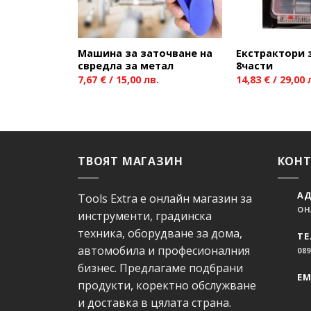
Машина за заточване на
Екстрактори 
свредла за метал
8части
7,67
€
/ 15,00 лв.
14,83
€
/ 29,00 
ТВОЯТ МАГАЗИН
КОН
АД
Tools Extra е онлайн магазин за
ОН
инструменти, градинска
техника, оборудване за дома,
ТЕ
автомобила и професионалния
089
бизнес. Предлагаме подбрани
EM
продукти, коректно обслужване
и доставка в цялата страна.