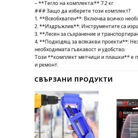
– **Тегло на комплекта:** 7.2 кг
### Защо да изберете този комплект?
1. **Всеобхватен**: Включва всичко нео
2. **Издръжлив**: Инструментите са изра
3. **Лесен за съхранение и транспортира
4. **Подходящ за всякакви проекти**: Не
необходимата гъвкавост и удобство.
Този **комплект метчици и плашки** е пе
и ремонт.
СВЪРЗАНИ ПРОДУКТИ
Add to
wishlist