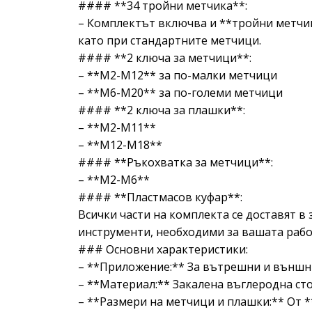
#### **34 тройни метчика**:
– Комплектът включва и **тройни метчиц
като при стандартните метчици.
#### **2 ключа за метчици**:
– **M2-M12** за по-малки метчици
– **M6-M20** за по-големи метчици
#### **2 ключа за плашки**:
– **M2-M11**
– **M12-M18**
#### **Ръкохватка за метчици**:
– **M2-M6**
#### **Пластмасов куфар**:
Всички части на комплекта се доставят в 
инструменти, необходими за вашата рабо
### Основни характеристики:
– **Приложение:** За вътрешни и външн
– **Материал:** Закалена въглеродна ст
– **Размери на метчици и плашки:** От 