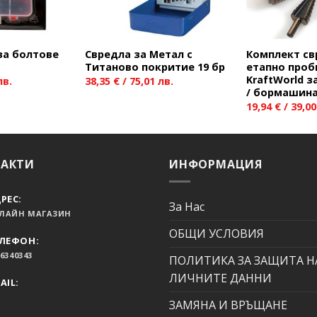
за болтове
Свредла за Метал с
Комплект св
Титаново покритие 19 бр
етапно проб
KraftWorld 
лв.
38,35
€
/ 75,01 лв.
/ бормашин
19,94
€
/ 39,00
ТАКТИ
ИНФОРМАЦИЯ
РЕС:
За Нас
ЛАЙН МАГАЗИН
ОБЩИ УСЛОВИЯ
ЛЕФОН:
6340343
ПОЛИТИКА ЗА ЗАЩИТА Н
ЛИЧНИТЕ ДАННИ
AIL:
ЗАМЯНА И ВРЪЩАНЕ