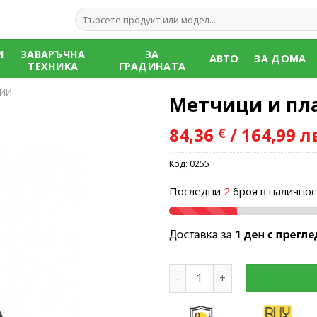
Търсене
за:
И
ЗАВАРЪЧНА
ЗА
АВТО
ЗА ДОМА
ТЕХНИКА
ГРАДИНАТА
ГИИ
Метчици и пл
84,36
/ 164,99 л
€
Код:
0255
Add to
wishlist
Последни
2
броя в наличнос
количество за Метчици и 