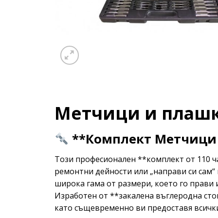
Метчици и плашк
**Комплект Метчици 
Този професионален **комплект от 110 ча
ремонтни дейности или „направи си сам“
широка гама от размери, което го прави 
Изработен от **закалена въглеродна сто
като същевременно ви предоставя всички