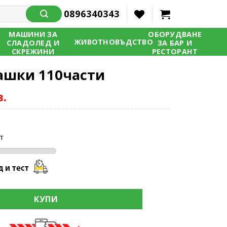
0896340343
МАШИНИ ЗА
ОБОРУДВАНЕ
ЖИВОТНОВЪДСТВО
СЛАДОЛЕД И
ЗА БАР И
СКРЕЖИНИ
РЕСТОРАНТ
ашки 110части
в.
т
плашки 110части
КУПИ