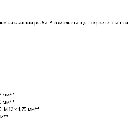
ане на външни резби. В комплекта ще откриете плашки
.5 мм**
.5 мм**
.5, M12 x 1.75 мм**
мм**