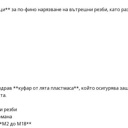
и** за по-фино нарязване на вътрешни резби, като ра
здрав **куфар от лята пластмаса**, който осигурява за
та.
и резби
омана
**M2 до M18**