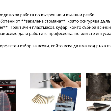
бходимо за работа по вътрешни и външни резби.
ботени от **закалена стомана**, която осигурява дълъ
не**: Практичен пластмасов куфар, който събира всички
зависимо дали работите професионално или сте ентусиа
рфектен избор за всеки, който иска да има под ръка п
Add to
Add to
wishlist
wishlist