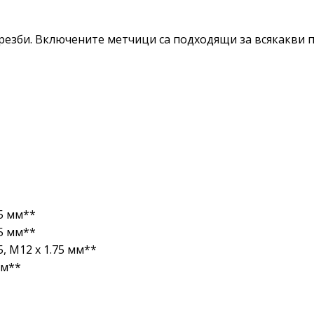
резби. Включените метчици са подходящи за всякакви 
.5 мм**
.5 мм**
.5, M12 x 1.75 мм**
мм**