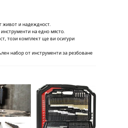
г живот и надеждност.
 инструменти на едно място.
ст, този комплект ще ви осигури
ълен набор от инструменти за резбоване
Add to
Add to
wishlist
wishlist