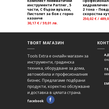
Комплект пневматични
Професионал
инструменти Partner , 5
хидравличен 
части, С бързи връзки,
2 тона – Повд
Пистолет за боя с горно
скоростна ку
казанче
250,02
€
/ 489,0
30,17
€
/ 59,01 лв.
ТВОЯТ МАГАЗИН
КОН
АД
Tools Extra е онлайн магазин за
ОН
инструменти, градинска
техника, оборудване за дома,
ТЕ
автомобила и професионалния
089
бизнес. Предлагаме подбрани
EM
продукти, коректно обслужване
и доставка в цялата страна.
facebook