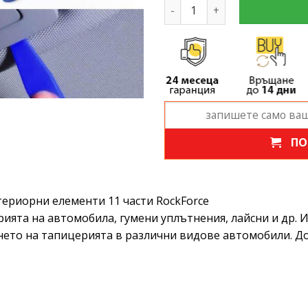
количество за Комплект и
ПО
ериорни елементи 11 части RockForce
ията на автомобила, гумени уплътнения, лайсни и др. 
ето на тапицерията в различни видове автомобили. Дос