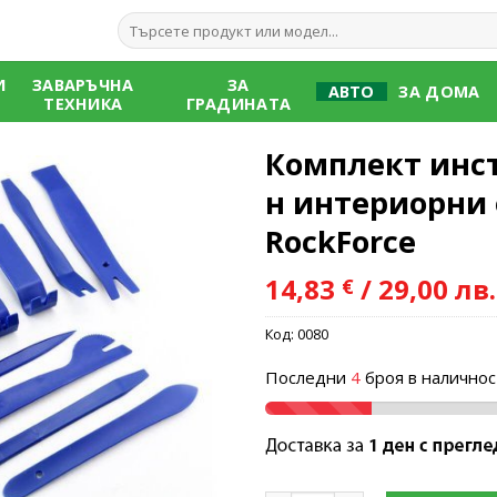
Търсене
за:
И
ЗАВАРЪЧНА
ЗА
АВТО
ЗА ДОМА
ТЕХНИКА
ГРАДИНАТА
Комплект инс
н интериорни 
RockForce
Add to
14,83
/ 29,00 лв.
€
wishlist
Код:
0080
Последни
4
броя в наличнос