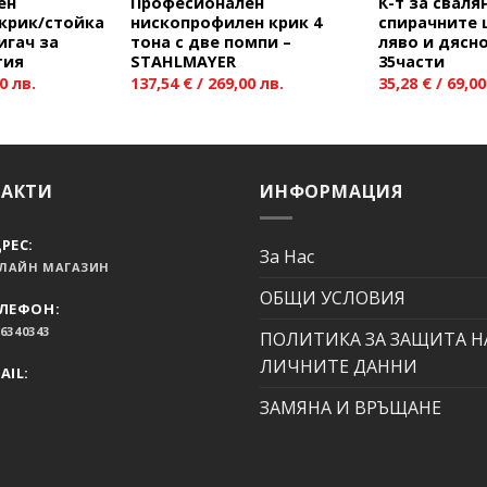
ен
Професионален
К-т за сваля
крик/стойка
нископрофилен крик 4
спирачните 
игач за
тона с две помпи –
ляво и дясн
тия
STAHLMAYER
35части
0 лв.
137,54
€
/ 269,00 лв.
35,28
€
/ 69,00
ТАКТИ
ИНФОРМАЦИЯ
РЕС:
За Нас
ЛАЙН МАГАЗИН
ОБЩИ УСЛОВИЯ
ЛЕФОН:
6340343
ПОЛИТИКА ЗА ЗАЩИТА Н
ЛИЧНИТЕ ДАННИ
AIL:
ЗАМЯНА И ВРЪЩАНЕ