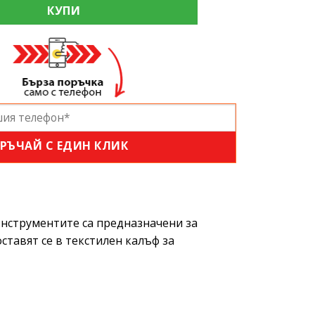
нструменти за демонтаж н интериорни елементи 11 част
КУПИ
РЪЧАЙ С ЕДИН КЛИК
Инструментите са предназначени за
тавят се в текстилен калъф за