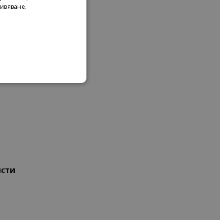
ивяване.
исти