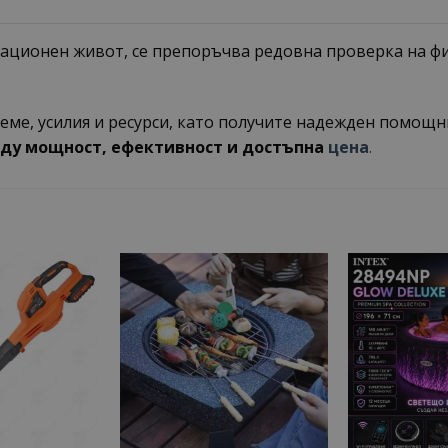
тационен живот, се препоръчва редовна проверка на ф
еме, усилия и ресурси, като получите надежден помощн
ду мощност, ефективност и достъпна
цена
.
Add to
Add to
wishlist
wishlist