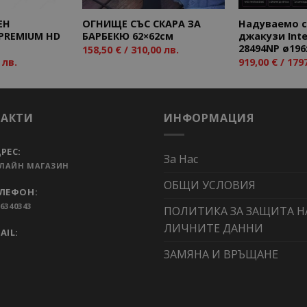
ЕН
ОГНИЩЕ СЪС СКАРА ЗА
Надуваемо 
PREMIUM HD
БАРБЕКЮ 62×62см
джакузи Inte
28494NP ø196
158,50
€
/ 310,00 лв.
 лв.
919,00
€
/ 1797
ТАКТИ
ИНФОРМАЦИЯ
РЕС:
За Нас
ЛАЙН МАГАЗИН
ОБЩИ УСЛОВИЯ
ЛЕФОН:
6340343
ПОЛИТИКА ЗА ЗАЩИТА Н
ЛИЧНИТЕ ДАННИ
AIL:
ЗАМЯНА И ВРЪЩАНЕ