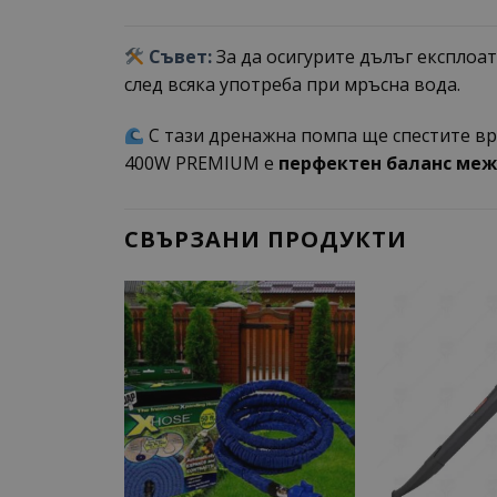
Съвет:
За да осигурите дълъг експлоа
след всяка употреба при мръсна вода.
С тази дренажна помпа ще спестите вр
400W PREMIUM е
перфектен баланс меж
СВЪРЗАНИ ПРОДУКТИ
Add to
wishlist