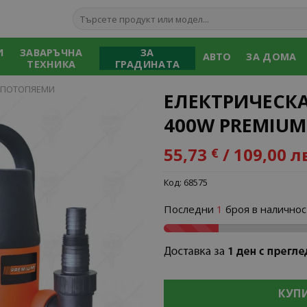
Търсене
за:
И
ЗАВАРЪЧНА
ЗА
АВТО
ЗА ДОМА
ТЕХНИКА
ГРАДИНАТА
 ПОТОПЯЕМИ
ЕЛЕКТРИЧЕСК
400W PREMIUM
55,73
/ 109,00 л
€
Add to
wishlist
Код:
68575
Последни
1
броя в наличнос
КУП