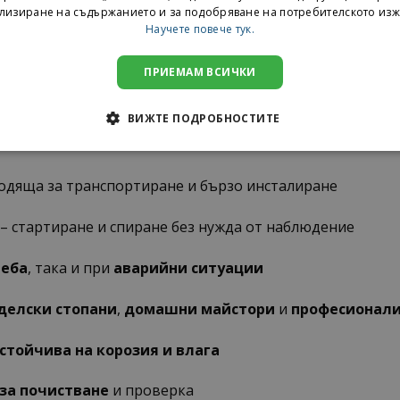
лизиране на съдържанието и за подобряване на потребителското изж
Научете повече тук.
ПРИЕМАМ ВСИЧКИ
режим)
ВИЖТЕ ПОДРОБНОСТИТЕ
ходяща за транспортиране и бързо инсталиране
– стартиране и спиране без нужда от наблюдение
реба
, така и при
аварийни ситуации
делски стопани
,
домашни майстори
и
професионал
стойчива на корозия и влага
 за почистване
и проверка