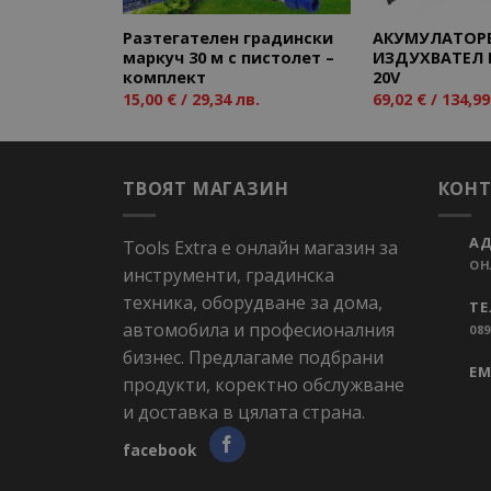
Разтегателен градински
АКУМУЛАТОР
маркуч 30 м с пистолет –
ИЗДУХВАТЕЛ 
комплект
20V
15,00
€
/ 29,34 лв.
69,02
€
/ 134,99
ТВОЯТ МАГАЗИН
КОН
АД
Tools Extra е онлайн магазин за
ОН
инструменти, градинска
техника, оборудване за дома,
ТЕ
автомобила и професионалния
089
бизнес. Предлагаме подбрани
EM
продукти, коректно обслужване
и доставка в цялата страна.
facebook