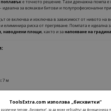
 поплавък
е точното решение. Тази дренажна помпа е
– идеална за всякакви битови и полупрофесионални пр
дът се включва и изключва в зависимост от нивото на 
 и елиминира риска от прегряване. Помпата е идеална 
и, наводнени площи
, както и за
напояване на градина
:
:
7 м
с
ToolsExtra.com използва „бисквитки“
 различни типове „бисквитки“, за да може уебсайтът да функционира п