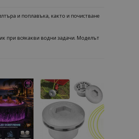
илтъра и поплавъка, както и почистване
ик при всякакви водни задачи. Моделът
Add to
Add to
wishlist
wishlist