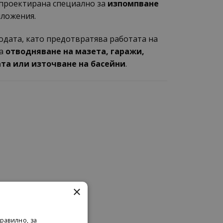
 проектирана специално за
изпомпване
иложения.
водата, като предотвратява работата на
за
отводняване на мазета, гаражи,
та или източване на басейни
.
×
равилно, за