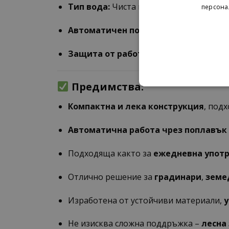
Тип вода:
Чиста и мръсна
персона
Автоматичен поплавък:
Да
Защита от работа без вода:
Да (сух 
Предимства:
Компактна и лека конструкция
, под
Автоматична работа чрез поплавък
Подходяща както за
ежедневна упот
Отлично решение за
градинари
,
земе
Изработена от устойчиви материали,
у
Не изисква сложна поддръжка –
лесна