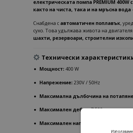
електрическата помпа PREMIUM 400W с
както на чиста, така и на мръсна вода
Снабдена с
автоматичен поплавък
, уре
сухо. Това удължава живота на двигателя
шахти, резервоари, строителни изкоп
Технически характеристики
Мощност:
400 W
Напрежение:
230V / 50Hz
Максимална дълбочина на потапяне
Максимален дебит:
7 500 литра на ча
Максимален напор:
9 м
Използваме