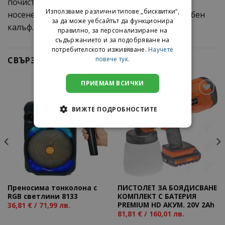
почистване на лещите и удобна презрамка за
Използваме различни типове „бисквитки“,
носене на врата. Всички това е побрано в удобен
за да може уебсайтът да функционира
калъф.Размери: 190х185х65мм.Тегло: 0.680кг.
правилно, за персонализиране на
съдържанието и за подобряване на
потребителското изживяване.
Научете
повече тук.
СВЪРЗАНИ ПРОДУКТИ
ПРИЕМАМ ВСИЧКИ
ВИЖТЕ ПОДРОБНОСТИТЕ
Add to
Add to
wishlist
wishlist
Преносима тонколона с
ПИСТОЛЕТ ЗА БОЯДИСВАНЕ
RGB светлини 8133
КОМПЛЕКТ С БАТЕРИЯ
PREMIUM HD АКУМ. 20V 2Ah
36,81
€
/ 71,99 лв.
81,81
€
/ 160,01 лв.