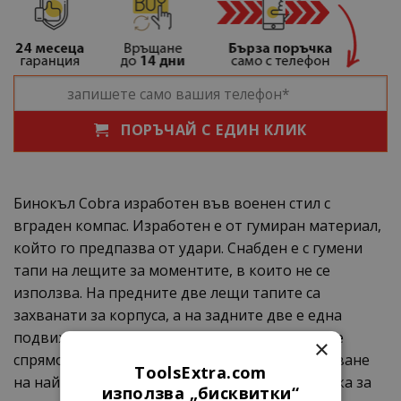
ПОРЪЧАЙ С ЕДИН КЛИК
Бинокъл Cobra изработен във военен стил с
вграден компас. Изработен е от гумиран материал,
който го предпазва от удари. Снабден е с гумени
тапи на лещите за моментите, в които не се
използва. На предните две лещи тапите са
захванати за корпуса, а на задните две е една
подвижна тапа. Има възможност за нагласяне
×
спрямо очите и въртящо се копче за настройване
ToolsExtra.com
на най-добрия фокус. В комплект има кърпичка за
използва „бисквитки“