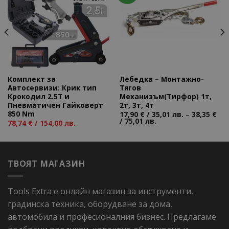
Add to
Add to
wishlist
wishlist
Комплект за
Лебедка – Монтажно-
Автосервизи: Крик тип
Тягов
Крокодил 2.5T и
Механизъм(Тирфор) 1т,
Пневматичен Гайковерт
2т, 3т, 4т
850 Nm
17,90
€
/ 35,01 лв.
–
38,35
€
Price
/ 75,01 лв.
78,74
€
/ 154,00 лв.
range:
17,90 €
/
35,01 лв.
through
38,35 €
ТВОЯТ МАГАЗИН
/
75,01 лв.
Tools Extra е онлайн магазин за инструменти,
градинска техника, оборудване за дома,
автомобила и професионалния бизнес. Предлагаме