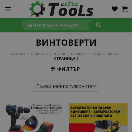
Skip
to
content
Търсене
за:
ВИНТОВЕРТИ
НАЧАЛО
/
АКУМУЛАТОРНИ ИНСТРУМЕНТИ
/
ВИНТОВЕРТИ
/
СТРАНИЦА 2
ФИЛТЪР
Add to
Add to