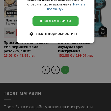
потребителското изживяване.
Научете
повече тук.
Add to
Add to
wishlist
wishlist
ПРИЕМАМ ВСИЧКИ
ВИЖТЕ ПОДРОБНОСТИТЕ
Приставка за винтоверт
5 в 1 Универсален
тип верижен трион –
Акумулаторен
резачка, 18см“
Инструмент
25,05
€
/ 48,99 лв.
152,88
€
/ 299,01 лв.
1
2
ТВОЯТ МАГАЗИН
Tools Extra е онлайн магазин за инструменти,