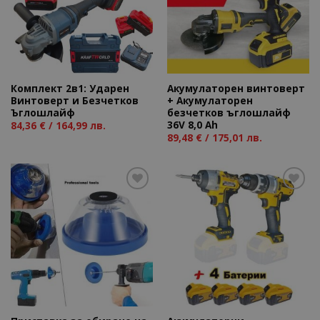
wishlist
wishlist
Комплект 2в1: Ударен
Акумулаторен винтоверт
Винтоверт и Безчетков
+ Aкумулаторен
Ъглошлайф
безчетков ъглошлайф
36V 8,0 Ah
84,36
€
/ 164,99 лв.
89,48
€
/ 175,01 лв.
Add to
Add to
wishlist
wishlist