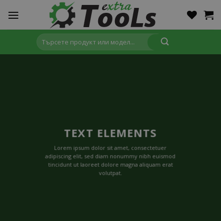
Skip
to
content
Търсене
за:
TEXT ELEMENTS
Lorem ipsum dolor sit amet, consectetuer
adipiscing elit, sed diam nonummy nibh euismod
tincidunt ut laoreet dolore magna aliquam erat
volutpat.