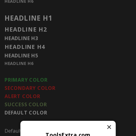
HEADLINE H6
HEADLINE H1
HEADLINE H2
HEADLINE H3
HEADLINE H4
HEADLINE H5
HEADLINE H6
PRIMARY COLOR
SECONDARY COLOR
ALERT COLOR
SUCCESS COLOR
DEFAULT COLOR
×
Default link
ToolsExtra.com