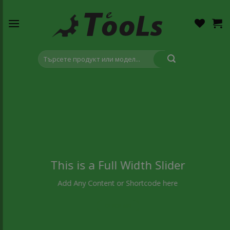
Skip
to
content
Търсене
за:
This is a Full Width Slider
Add Any Content or Shortcode here
CLICK ME