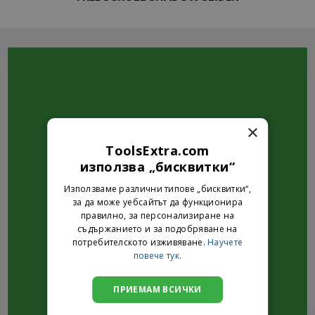
×
ToolsExtra.com
използва „бисквитки“
Използваме различни типове „бисквитки“,
THIS IS A SIMPLE BANNER
за да може уебсайтът да функционира
Lorem ipsum dolor sit amet, consectetuer adipiscing elit, sed
правилно, за персонализиране на
diam nonummy nibh euismod tincidunt ut laoreet dolore
съдържанието и за подобряване на
magna aliquam erat volutpat.
потребителското изживяване.
Научете
повече тук.
ПРИЕМАМ ВСИЧКИ