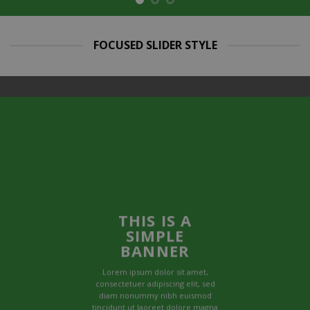
FOCUSED SLIDER STYLE
THIS IS A
SIMPLE
BANNER
Lorem ipsum dolor sit amet,
consectetuer adipiscing elit, sed
diam nonummy nibh euismod
tincidunt ut laoreet dolore magna