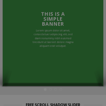
THIS IS A
SIMPLE
BANNER
Lorem ipsum dolor sit amet,
consectetuer adipiscing elit, sed
diam nonummy nibh euismod
tincidunt ut laoreet dolore magna
aliquam erat volutpat.
FREE SCROLL SHADOW SLIDER