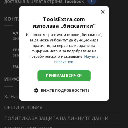
доставка в цялата страна.
facebook
×
ToolsExtra.com
КОНТАКТИ
използва „бисквитки“
АДРЕС:
Използваме различни типове „бисквитки“,
ОНЛАЙН МАГАЗИН
за да може уебсайтът да функционира
правилно, за персонализиране на
ТЕЛЕФОН:
съдържанието и за подобряване на
0896340343
потребителското изживяване.
Научете
повече тук.
EMAIL:
ПРИЕМАМ ВСИЧКИ
ИНФОРМАЦИЯ
ВИЖТЕ ПОДРОБНОСТИТЕ
За Нас
ОБЩИ УСЛОВИЯ
ПОЛИТИКА ЗА ЗАЩИТА НА ЛИЧНИТЕ ДАННИ